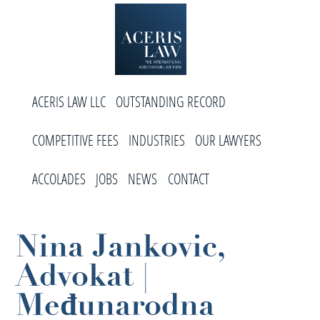
Skip
Skip
Skip
to
to
to
primary
main
footer
navigation
content
Aceris
International
Law
ACERIS LAW LLC
OUTSTANDING RECORD
Arbitration
Law
COMPETITIVE FEES
INDUSTRIES
OUR LAWYERS
Firm
ACCOLADES
JOBS
NEWS
CONTACT
Nina Jankovic,
Advokat |
Međunarodna