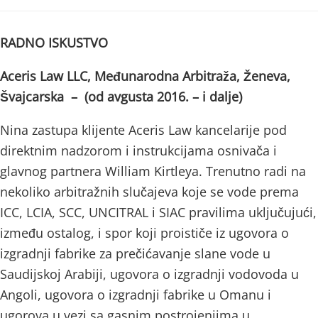
RADNO ISKUSTVO
Aceris Law LLC, Međunarodna Arbitraža, Ženeva,
Švajcarska – (od avgusta 2016. – i dalje)
Nina zastupa klijente Aceris Law kancelarije pod
direktnim nadzorom i instrukcijama osnivača i
glavnog partnera William Kirtleya. Trenutno radi na
nekoliko arbitražnih slučajeva koje se vode prema
ICC, LCIA, SCC, UNCITRAL i SIAC pravilima uključujući,
između ostalog, i spor koji proističe iz ugovora o
izgradnji fabrike za prečićavanje slane vode u
Saudijskoj Arabiji, ugovora o izgradnji vodovoda u
Angoli, ugovora o izgradnji fabrike u Omanu i
ugorova u vezi sa gasnim postrojenjima u