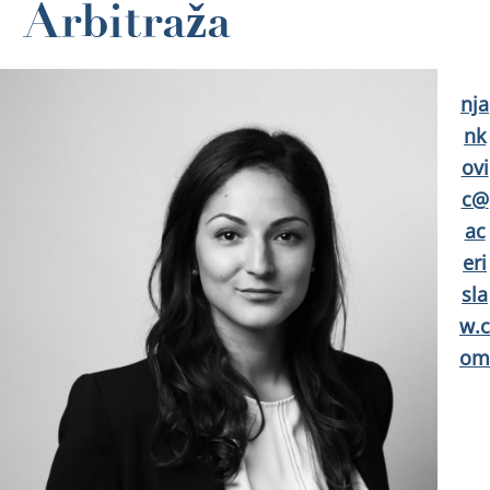
Arbitraža
nja
nk
ovi
c@
ac
eri
sla
w.c
om