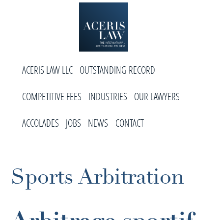
Skip
Skip
Skip
to
to
to
primary
main
footer
navigation
content
Aceris
International
Law
ACERIS LAW LLC
OUTSTANDING RECORD
Arbitration
Law
COMPETITIVE FEES
INDUSTRIES
OUR LAWYERS
Firm
ACCOLADES
JOBS
NEWS
CONTACT
Sports Arbitration