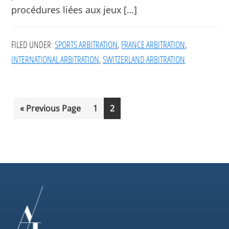
procédures liées aux jeux […]
FILED UNDER:
SPORTS ARBITRATION
,
FRANCE ARBITRATION
,
INTERNATIONAL ARBITRATION
,
SWITZERLAND ARBITRATION
Go
Go
Go
«
Previous Page
1
2
to
to
to
page
page
Footer